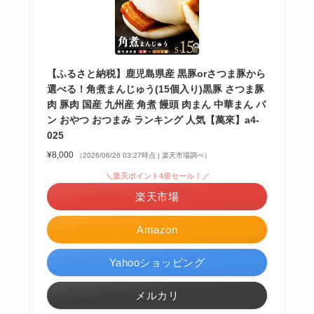
【ふるさと納税】鹿児島県産 黒豚orさつま豚から
選べる！角煮まんじゅう(15個入り)黒豚 さつま豚
肉 豚肉 国産 九州産 角煮 饅頭 肉まん 中華まん パ
ン おやつ おつまみ ランキング 人気【萬來】a4-
025
¥8,000
（2026/06/26 03:27時点 | 楽天市場調べ）
＼楽天ポイント4倍セール！／
楽天市場
Amazon
Yahooショッピング
メルカリ