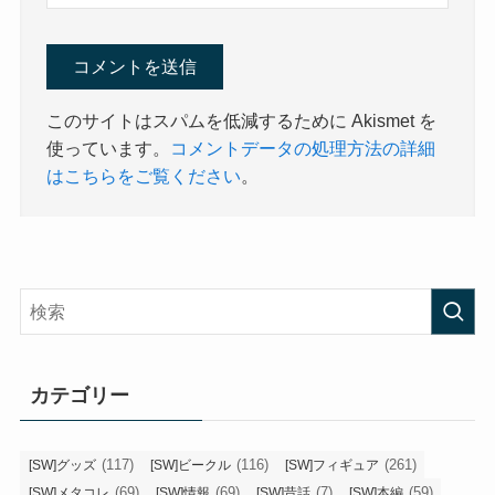
このサイトはスパムを低減するために Akismet を
使っています。
コメントデータの処理方法の詳細
はこちらをご覧ください
。
カテゴリー
(117)
(116)
(261)
[SW]グッズ
[SW]ビークル
[SW]フィギュア
(69)
(69)
(7)
(59)
[SW]メタコレ
[SW]情報
[SW]昔話
[SW]本編