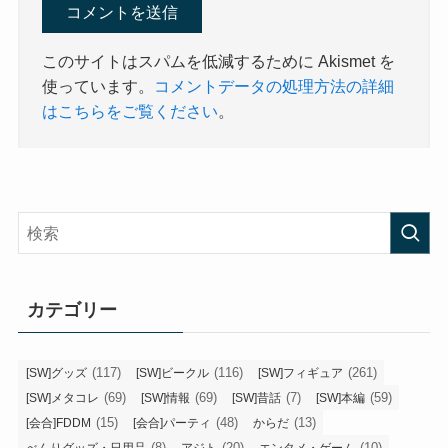
このサイトはスパムを低減するために Akismet を
使っています。
コメントデータの処理方法の詳細
はこちらをご覧ください
。
カテゴリー
(117)
(116)
(261)
[SW]グッズ
[SW]ビークル
[SW]フィギュア
(69)
(69)
(7)
(59)
[SW]メタコレ
[SW]情報
[SW]昔話
[SW]本編
(15)
(48)
(13)
[会合]FDDM
[会合]パーティ
からだ
(8)
(20)
(10)
べんりグッズ・日用品
アジト
エンタメ・ゲーム