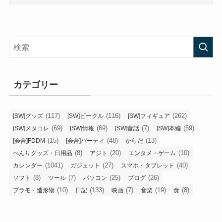
カテゴリー
(117)
(116)
(262)
[SW]グッズ
[SW]ビークル
[SW]フィギュア
(69)
(69)
(7)
(59)
[SW]メタコレ
[SW]情報
[SW]昔話
[SW]本編
(15)
(48)
(13)
[会合]FDDM
[会合]パーティ
からだ
(8)
(20)
(10)
べんりグッズ・日用品
アジト
エンタメ・ゲーム
(1041)
(27)
(40)
カレンダー
ガジェット
スマホ・タブレット
(8)
(7)
(25)
(26)
ソフト
ツール
パソコン
ブログ
(10)
(133)
(7)
(19)
(8)
プラモ・造形物
日記
映画
音楽
食