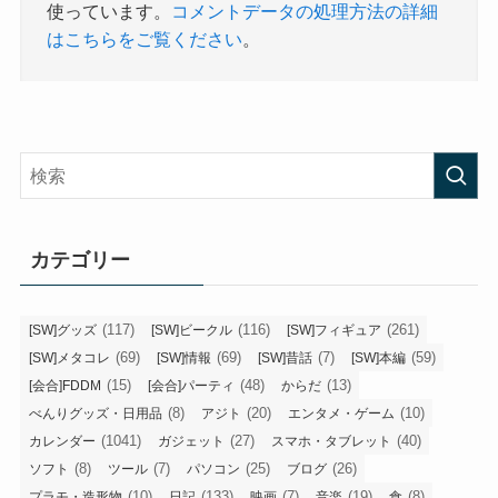
使っています。
コメントデータの処理方法の詳細
はこちらをご覧ください
。
カテゴリー
(117)
(116)
(261)
[SW]グッズ
[SW]ビークル
[SW]フィギュア
(69)
(69)
(7)
(59)
[SW]メタコレ
[SW]情報
[SW]昔話
[SW]本編
(15)
(48)
(13)
[会合]FDDM
[会合]パーティ
からだ
(8)
(20)
(10)
べんりグッズ・日用品
アジト
エンタメ・ゲーム
(1041)
(27)
(40)
カレンダー
ガジェット
スマホ・タブレット
(8)
(7)
(25)
(26)
ソフト
ツール
パソコン
ブログ
(10)
(133)
(7)
(19)
(8)
プラモ・造形物
日記
映画
音楽
食