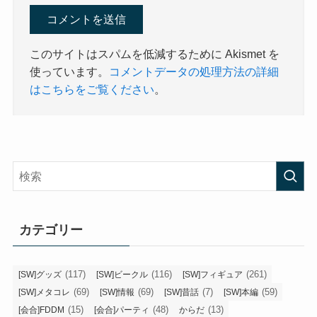
このサイトはスパムを低減するために Akismet を
使っています。
コメントデータの処理方法の詳細
はこちらをご覧ください
。
カテゴリー
(117)
(116)
(261)
[SW]グッズ
[SW]ビークル
[SW]フィギュア
(69)
(69)
(7)
(59)
[SW]メタコレ
[SW]情報
[SW]昔話
[SW]本編
(15)
(48)
(13)
[会合]FDDM
[会合]パーティ
からだ