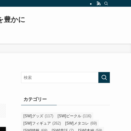
もスター・ウォーズ、日常生活などについて書いていくブログへと変貌を遂げます！！
常を豊かに
カテゴリー
[SW]グッズ
(117)
[SW]ビークル
(116)
[SW]フィギュア
(262)
[SW]メタコレ
(69)
[SW]情報
(69)
[SW]昔話
(7)
[SW]本編
(59)