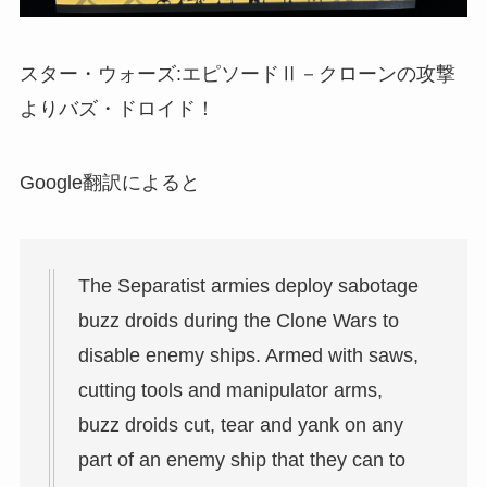
スター・ウォーズ:エピソードⅡ－クローンの攻撃
より
バズ・ドロイド
！
Google翻訳によると
The Separatist armies deploy sabotage
buzz droids during the Clone Wars to
disable enemy ships. Armed with saws,
cutting tools and manipulator arms,
buzz droids cut, tear and yank on any
part of an enemy ship that they can to