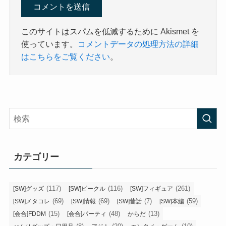
このサイトはスパムを低減するために Akismet を
使っています。
コメントデータの処理方法の詳細
はこちらをご覧ください
。
カテゴリー
(117)
(116)
(261)
[SW]グッズ
[SW]ビークル
[SW]フィギュア
(69)
(69)
(7)
(59)
[SW]メタコレ
[SW]情報
[SW]昔話
[SW]本編
(15)
(48)
(13)
[会合]FDDM
[会合]パーティ
からだ