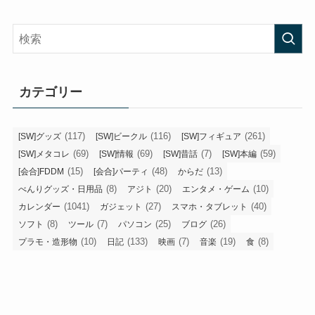
カテゴリー
(117)
(116)
(261)
[SW]グッズ
[SW]ビークル
[SW]フィギュア
(69)
(69)
(7)
(59)
[SW]メタコレ
[SW]情報
[SW]昔話
[SW]本編
(15)
(48)
(13)
[会合]FDDM
[会合]パーティ
からだ
(8)
(20)
(10)
べんりグッズ・日用品
アジト
エンタメ・ゲーム
(1041)
(27)
(40)
カレンダー
ガジェット
スマホ・タブレット
(8)
(7)
(25)
(26)
ソフト
ツール
パソコン
ブログ
(10)
(133)
(7)
(19)
(8)
プラモ・造形物
日記
映画
音楽
食