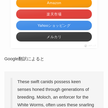
Amazon
楽天市場
Yahooショッピング
メルカリ
ポチップ
Google翻訳によると
These swift canids possess keen
senses honed through generations of
breeding. Moloch, an enforcer for the
White Worms, often uses these snarling