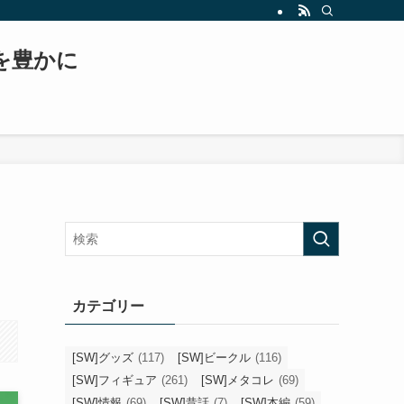
もスター・ウォーズ、日常生活などについて書いていくブログへと変貌を遂げます！！
常を豊かに
カテゴリー
[SW]グッズ
(117)
[SW]ビークル
(116)
[SW]フィギュア
(261)
[SW]メタコレ
(69)
[SW]情報
(69)
[SW]昔話
(7)
[SW]本編
(59)