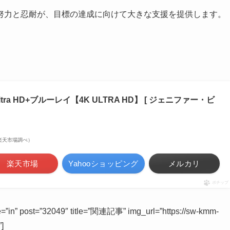
努力と忍耐が、目標の達成に向けて大きな支援を提供します。
tra HD+ブルーレイ【4K ULTRA HD】 [ ジェニファー・ビ
 | 楽天市場調べ）
楽天市場
Yahooショッピング
メルカリ
ポチップ
ype=”in” post=”32049″ title=”関連記事” img_url=”https://sw-kmm-
]