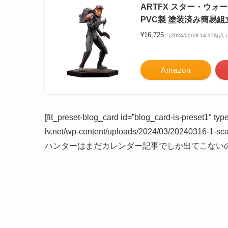
ARTFX スター・ウォーズ
PVC製 塗装済み簡易組立
¥16,725
（2024/05/18 14:17時点
Amazon
[fit_preset-blog_card id=”blog_card-is-preset1″ t
lv.net/wp-content/uploads/2024/03/20240316-1-sc
ハンターはまだカレンダー記事でしか出てこない