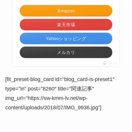
Amazon
楽天市場
Yahooショッピング
メルカリ
ポチップ
[fit_preset-blog_card id=”blog_card-is-preset1″
type=”in” post=”8260″ title=”関連記事”
img_url=”https://sw-kmm-lv.net/wp-
content/uploads/2018/07/IMG_9936.jpg”]