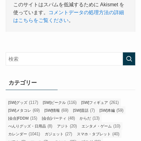
このサイトはスパムを低減するために Akismet を
使っています。
コメントデータの処理方法の詳細
はこちらをご覧ください
。
カテゴリー
(117)
(116)
(261)
[SW]グッズ
[SW]ビークル
[SW]フィギュア
(69)
(69)
(7)
(59)
[SW]メタコレ
[SW]情報
[SW]昔話
[SW]本編
(15)
(48)
(13)
[会合]FDDM
[会合]パーティ
からだ
(8)
(20)
(10)
べんりグッズ・日用品
アジト
エンタメ・ゲーム
(1041)
(27)
(40)
カレンダー
ガジェット
スマホ・タブレット