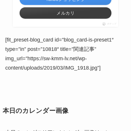
メルカリ
ポチップ
[fit_preset-blog_card id=”blog_card-is-preset1″
type=”in” post=”10818″ title=”関連記事”
img_url=”https://sw-kmm-lv.net/wp-
content/uploads/2019/03/IMG_1918.jpg”]
本日のカレンダー画像