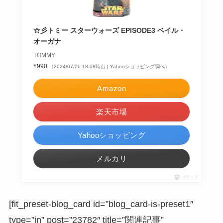
☆彡トミー スターウォーズ EPISODE3 ベイル・
オーガナ
TOMMY
¥990
（2024/07/06 18:08時点 | Yahooショッピング調べ）
Amazon
楽天市場
Yahooショッピング
メルカリ
ポチップ
[fit_preset-blog_card id=”blog_card-is-preset1″
type=”in” post=”23782″ title=”関連記事”