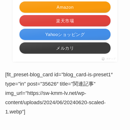
Amazon
楽天市場
Yahooショッピング
メルカリ
ポチップ
[fit_preset-blog_card id=”blog_card-is-preset1″
type=”in” post=”35626″ title=”関連記事”
img_url=”https://sw-kmm-lv.net/wp-
content/uploads/2024/06/20240620-scaled-
1.webp”]