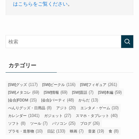
はこちらをご覧ください
。
カテゴリー
(117)
(116)
(261)
[SW]グッズ
[SW]ビークル
[SW]フィギュア
(69)
(69)
(7)
(59)
[SW]メタコレ
[SW]情報
[SW]昔話
[SW]本編
(15)
(48)
(13)
[会合]FDDM
[会合]パーティ
からだ
(8)
(20)
(10)
べんりグッズ・日用品
アジト
エンタメ・ゲーム
(1041)
(27)
(40)
カレンダー
ガジェット
スマホ・タブレット
(8)
(7)
(25)
(26)
ソフト
ツール
パソコン
ブログ
(10)
(133)
(7)
(19)
(8)
プラモ・造形物
日記
映画
音楽
食