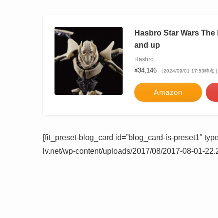
Hasbro Star Wars The B
and up
Hasbro
¥34,146
（2024/09/01 17:53時
Amazon
[fit_preset-blog_card id=”blog_card-is-preset1″ t
lv.net/wp-content/uploads/2017/08/2017-08-01-22.2