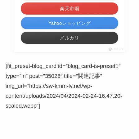
楽天市場
Yahooショッピング
メルカリ
ポチップ
[fit_preset-blog_card id=”blog_card-is-preset1″
type=”in” post=”35028″ title=”関連記事”
img_url=”https://sw-kmm-lv.net/wp-
content/uploads/2024/04/2024-02-24-16.47.20-
scaled.webp”]