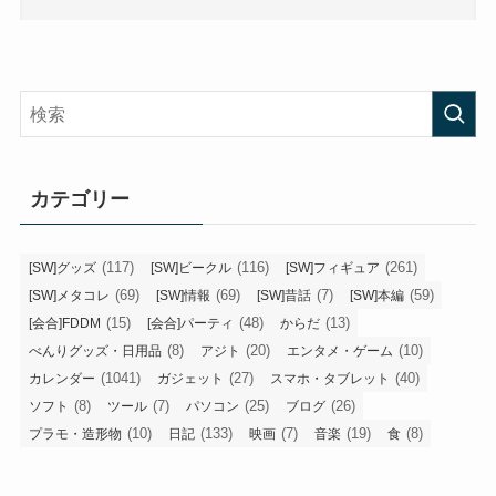
カテゴリー
(117)
(116)
(261)
[SW]グッズ
[SW]ビークル
[SW]フィギュア
(69)
(69)
(7)
(59)
[SW]メタコレ
[SW]情報
[SW]昔話
[SW]本編
(15)
(48)
(13)
[会合]FDDM
[会合]パーティ
からだ
(8)
(20)
(10)
べんりグッズ・日用品
アジト
エンタメ・ゲーム
(1041)
(27)
(40)
カレンダー
ガジェット
スマホ・タブレット
(8)
(7)
(25)
(26)
ソフト
ツール
パソコン
ブログ
(10)
(133)
(7)
(19)
(8)
プラモ・造形物
日記
映画
音楽
食