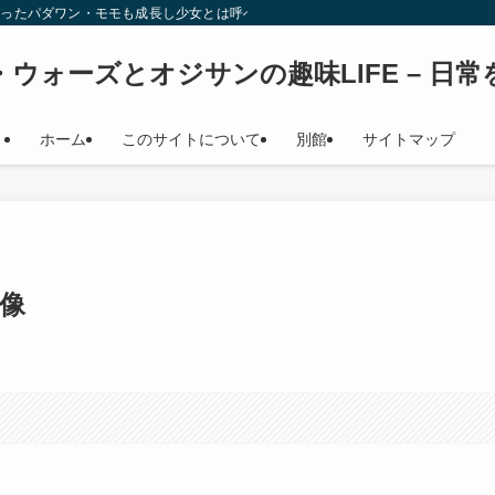
始時少女だったパダワン・モモも成長し少女とは呼べない年齢になり（笑） このサイト
ウォーズとオジサンの趣味LIFE – 日
ホーム
このサイトについて
別館
サイトマップ
画像