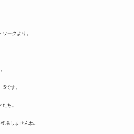
トワークより。
ン。
プター5です。
クたち。
は登場しませんね。