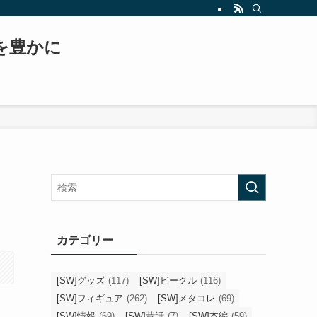
もスター・ウォーズ、日常生活などについて書いていくブログへと変貌を遂げます！！
常を豊かに
カテゴリー
[SW]グッズ
(117)
[SW]ビークル
(116)
[SW]フィギュア
(262)
[SW]メタコレ
(69)
[SW]情報
(69)
[SW]昔話
(7)
[SW]本編
(59)