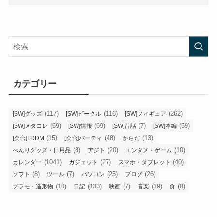
カテゴリー
(117)
(116)
(262)
[SW]グッズ
[SW]ビークル
[SW]フィギュア
(69)
(69)
(7)
(59)
[SW]メタコレ
[SW]情報
[SW]昔話
[SW]本編
(15)
(48)
(13)
[会合]FDDM
[会合]パーティ
からだ
(8)
(20)
(10)
べんりグッズ・日用品
アジト
エンタメ・ゲーム
(1041)
(27)
(40)
カレンダー
ガジェット
スマホ・タブレット
(8)
(7)
(25)
(26)
ソフト
ツール
パソコン
ブログ
(10)
(133)
(7)
(19)
(8)
プラモ・造形物
日記
映画
音楽
食