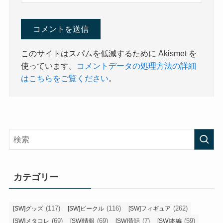
このサイトはスパムを低減するために Akismet を
使っています。
コメントデータの処理方法の詳細
はこちらをご覧ください
。
カテゴリー
(117)
(116)
(262)
[SW]グッズ
[SW]ビークル
[SW]フィギュア
(69)
(69)
(7)
(59)
[SW]メタコレ
[SW]情報
[SW]昔話
[SW]本編