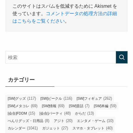
このサイトはスパムを低減するために Akismet を
使っています。
コメントデータの処理方法の詳細
はこちらをご覧ください
。
カテゴリー
(117)
(116)
(262)
[SW]グッズ
[SW]ビークル
[SW]フィギュア
(69)
(69)
(7)
(59)
[SW]メタコレ
[SW]情報
[SW]昔話
[SW]本編
(15)
(48)
(13)
[会合]FDDM
[会合]パーティ
からだ
(8)
(20)
(10)
べんりグッズ・日用品
アジト
エンタメ・ゲーム
(1041)
(27)
(40)
カレンダー
ガジェット
スマホ・タブレット