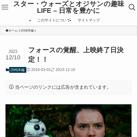
スター・ウォーズとオジサンの趣味
LIFE – 日常を豊かに
このサイトについて
サイトマップ
ホーム
[SW]本編
フォースの覚醒、上映終了日決
2023
12/10
定！！
2016-03-02
2023-12-10
[SW]本編
当ページのリンクには広告が含まれています。