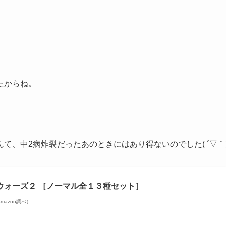
たからね。
て、中2病炸裂だったあのときにはあり得ないのでした( ´▽｀
ウォーズ２ ［ノーマル全１３種セット］
| Amazon調べ）