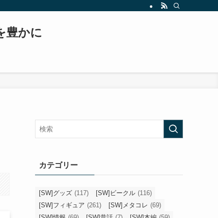
もスター・ウォーズ、日常生活などについて書いていくブログへと変貌を遂げます！！
常を豊かに
カテゴリー
[SW]グッズ
(117)
[SW]ビークル
(116)
[SW]フィギュア
(261)
[SW]メタコレ
(69)
[SW]情報
(69)
[SW]昔話
(7)
[SW]本編
(59)