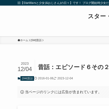
旧【StarWarsと少女(&おじさん)の日々】です！ ブログ開
スター・
ホーム
[SW]昔話
2023
昔話：エピソード６その
12/04
2016-01-06
2023-12-04
[SW]昔話
当ページのリンクには広告が含まれています。