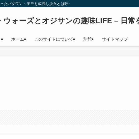
始時少女だったパダワン・モモも成長し少女とは呼べない年齢になり（笑） このサイト
ウォーズとオジサンの趣味LIFE – 日
ホーム
このサイトについて
別館
サイトマップ
２