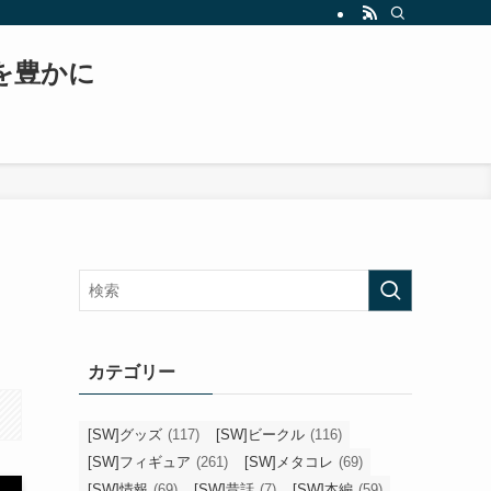
もスター・ウォーズ、日常生活などについて書いていくブログへと変貌を遂げます！！
常を豊かに
カテゴリー
[SW]グッズ
(117)
[SW]ビークル
(116)
[SW]フィギュア
(261)
[SW]メタコレ
(69)
[SW]情報
(69)
[SW]昔話
(7)
[SW]本編
(59)