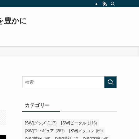
もスター・ウォーズ、日常生活などについて書いていくブログへと変貌を遂げます！！
常を豊かに
カテゴリー
[SW]グッズ
(117)
[SW]ビークル
(116)
[SW]フィギュア
(261)
[SW]メタコレ
(69)
[SW]情報
(69)
[SW]昔話
(7)
[SW]本編
(59)