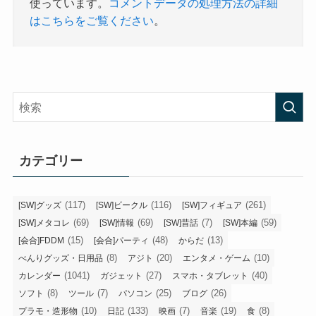
使っています。
コメントデータの処理方法の詳細
はこちらをご覧ください
。
カテゴリー
(117)
(116)
(261)
[SW]グッズ
[SW]ビークル
[SW]フィギュア
(69)
(69)
(7)
(59)
[SW]メタコレ
[SW]情報
[SW]昔話
[SW]本編
(15)
(48)
(13)
[会合]FDDM
[会合]パーティ
からだ
(8)
(20)
(10)
べんりグッズ・日用品
アジト
エンタメ・ゲーム
(1041)
(27)
(40)
カレンダー
ガジェット
スマホ・タブレット
(8)
(7)
(25)
(26)
ソフト
ツール
パソコン
ブログ
(10)
(133)
(7)
(19)
(8)
プラモ・造形物
日記
映画
音楽
食