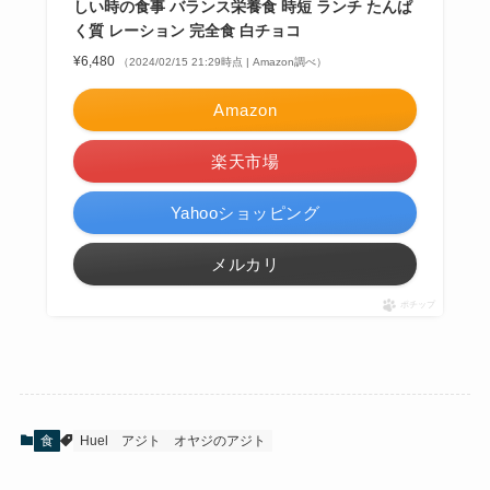
しい時の食事 バランス栄養食 時短 ランチ たんぱ
く質 レーション 完全食 白チョコ
¥6,480
（2024/02/15 21:29時点 | Amazon調べ）
Amazon
楽天市場
Yahooショッピング
メルカリ
ポチップ
食
Huel
アジト
オヤジのアジト