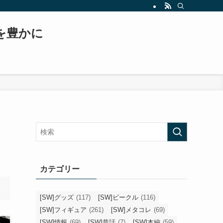
もスター・ウォーズ、日常生活などについて書いていくブログへと変貌を遂げます！！
常を豊かに
カテゴリー
[SW]グッズ
(117)
[SW]ビークル
(116)
[SW]フィギュア
(261)
[SW]メタコレ
(69)
[SW]情報
(69)
[SW]昔話
(7)
[SW]本編
(59)