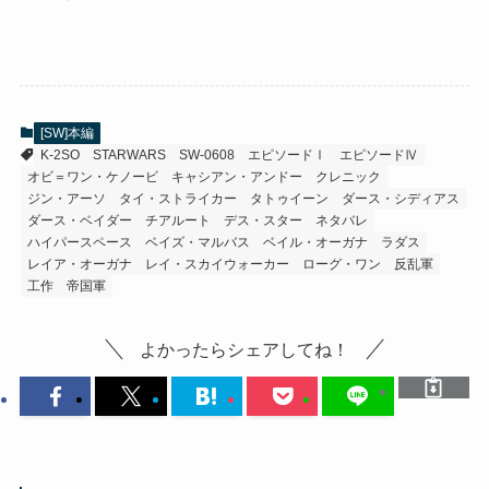
[SW]本編
K-2SO
STARWARS
SW-0608
エピソードⅠ
エピソードⅣ
オビ＝ワン・ケノービ
キャシアン・アンドー
クレニック
ジン・アーソ
タイ・ストライカー
タトゥイーン
ダース・シディアス
ダース・ベイダー
チアルート
デス・スター
ネタバレ
ハイパースペース
ベイズ・マルバス
ベイル・オーガナ
ラダス
レイア・オーガナ
レイ・スカイウォーカー
ローグ・ワン
反乱軍
工作
帝国軍
よかったらシェアしてね！