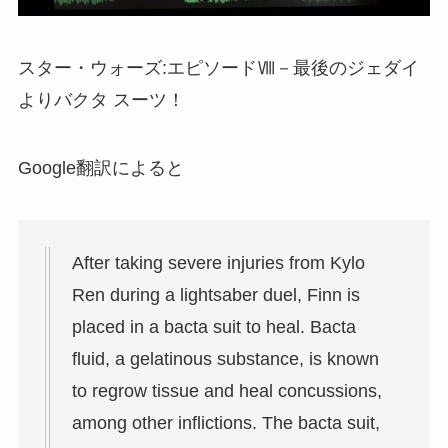
スター・ウォーズ:エピソードⅧ－最後のジェダイ
より
バクタ スーツ
！
Google翻訳によると
After taking severe injuries from Kylo
Ren during a lightsaber duel, Finn is
placed in a bacta suit to heal. Bacta
fluid, a gelatinous substance, is known
to regrow tissue and heal concussions,
among other inflictions. The bacta suit,