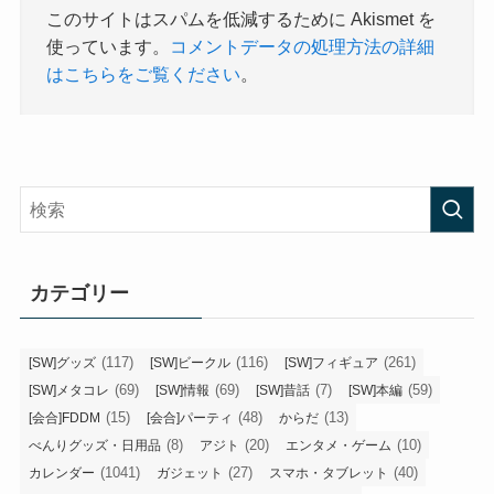
このサイトはスパムを低減するために Akismet を
使っています。
コメントデータの処理方法の詳細
はこちらをご覧ください
。
カテゴリー
(117)
(116)
(261)
[SW]グッズ
[SW]ビークル
[SW]フィギュア
(69)
(69)
(7)
(59)
[SW]メタコレ
[SW]情報
[SW]昔話
[SW]本編
(15)
(48)
(13)
[会合]FDDM
[会合]パーティ
からだ
(8)
(20)
(10)
べんりグッズ・日用品
アジト
エンタメ・ゲーム
(1041)
(27)
(40)
カレンダー
ガジェット
スマホ・タブレット