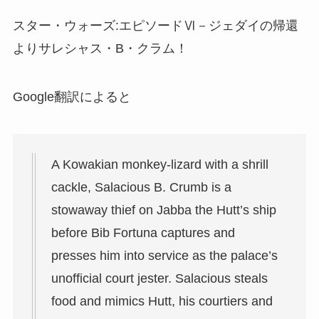
スター・ウォーズ:エピソードⅥ－ジェダイの帰還
より
サレシャス・B・クラム
！
Google翻訳によると
A Kowakian monkey-lizard with a shrill
cackle, Salacious B. Crumb is a
stowaway thief on Jabba the Hutt’s ship
before Bib Fortuna captures and
presses him into service as the palace’s
unofficial court jester. Salacious steals
food and mimics Hutt, his courtiers and