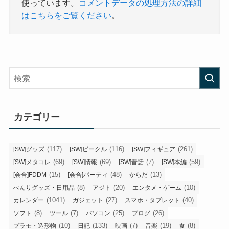
使っています。
コメントデータの処理方法の詳細
はこちらをご覧ください
。
カテゴリー
(117)
(116)
(261)
[SW]グッズ
[SW]ビークル
[SW]フィギュア
(69)
(69)
(7)
(59)
[SW]メタコレ
[SW]情報
[SW]昔話
[SW]本編
(15)
(48)
(13)
[会合]FDDM
[会合]パーティ
からだ
(8)
(20)
(10)
べんりグッズ・日用品
アジト
エンタメ・ゲーム
(1041)
(27)
(40)
カレンダー
ガジェット
スマホ・タブレット
(8)
(7)
(25)
(26)
ソフト
ツール
パソコン
ブログ
(10)
(133)
(7)
(19)
(8)
プラモ・造形物
日記
映画
音楽
食