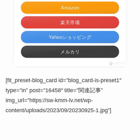
Amazon
楽天市場
Yahooショッピング
メルカリ
ポチップ
[fit_preset-blog_card id=”blog_card-is-preset1″
type=”in” post=”16458″ title=”関連記事”
img_url=”https://sw-kmm-lv.net/wp-
content/uploads/2023/09/20230925-1.jpg”]