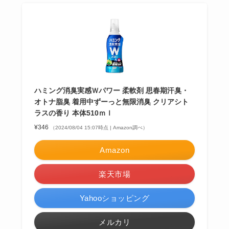
ハミング消臭実感Ｗパワー 柔軟剤 思春期汗臭・
オトナ脂臭 着用中ずーっと無限消臭 クリアシト
ラスの香り 本体510ｍｌ
¥346
（2024/08/04 15:07時点 | Amazon調べ）
Amazon
楽天市場
Yahooショッピング
メルカリ