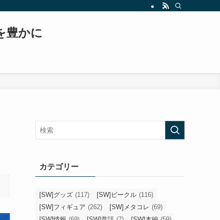
もスター・ウォーズ、日常生活などについて書いていくブログへと変貌を遂げます！！
常を豊かに
カテゴリー
[SW]グッズ
(117)
[SW]ビークル
(116)
[SW]フィギュア
(262)
[SW]メタコレ
(69)
[SW]情報
(69)
[SW]昔話
(7)
[SW]本編
(59)