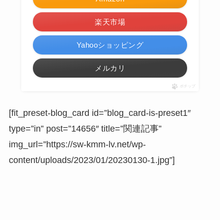
楽天市場
Yahooショッピング
メルカリ
ポチップ
[fit_preset-blog_card id=”blog_card-is-preset1″
type=”in” post=”14656″ title=”関連記事”
img_url=”https://sw-kmm-lv.net/wp-
content/uploads/2023/01/20230130-1.jpg”]