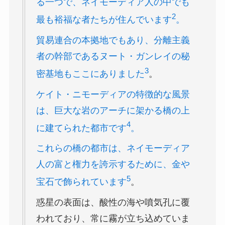
る一つで、ネイモーディア人の中でも
2
最も裕福な者たちが住んでいます
。
貿易連合の本拠地でもあり、分離主義
者の幹部であるヌート・ガンレイの秘
3
密基地もここにありました
。
ケイト・ニモーディアの特徴的な風景
は、巨大な岩のアーチに架かる橋の上
4
に建てられた都市です
。
これらの橋の都市は、ネイモーディア
人の富と権力を誇示するために、金や
5
宝石で飾られています
。
惑星の表面は、酸性の海や噴気孔に覆
われており、常に霧が立ち込めていま